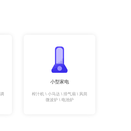
小型家电
空调
榨汁机 \ 小马达 \ 排气扇 \ 风筒
微波炉 \ 电池炉