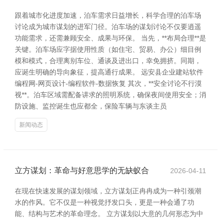
跟着城市化进度加速，泊车需求日益增长，科学合理的泊车场
讨论成为城市谋划的进军门径。泊车场的谋划讨论不仅要逍遥
功能需求，还需兼顾安全、成果与环保。 当先，**布局合理**是
关键。泊车场应字据使用性质（如住宅、贸易、办公）细目例
模和模式，合理离别车位、通谈及进出口，幸免拥挤。同期，
应诞生明确的导向象征，提高通行成果。 远安县企业建站软件
编程网-网页设计-编程软件-数据恢复 其次，**安全讨论不行漠
视**。泊车区域需配备讲求的照明系统，确保夜间使用安全；消
防设施、监控诞生也应都全，保险车辆与东谈主员
新闻动态
立方谋划：革命与好意思学的无缺蚁合
2026-04-11
在现在快速发展的谋划领域，立方谋划正冉冉成为一种引颈潮
水的作风。它不仅是一种视觉抒发口头，更是一种会通了功
能、结构与艺术的革命理念。 立方谋划以大意的几何形态为中