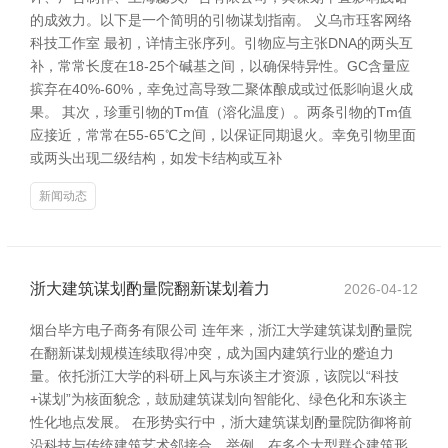
的成效力。以下是一个简明的引物谋划指南。 义乌市珏客网络
科技工作室 最初，详情主张序列。引物应与主张DNA的两头互
补，常常长度在18-25个碱基之间，以确保特异性。GC含量应
摈弃在40%-60%，幸免过高导致二聚体酿成或过低影响退火成
果。 其次，珍重引物的Tm值（溶化温度）。两条引物的Tm值
应接近，常常在55-65℃之间，以保证同期退火。幸免引物里面
或两头出现二级结构，如发卡结构或互补
新闻动态
浙大建筑谋划酌量院翻新谋划着力
2026-04-12
烟台毕方电子商务有限公司 连年来，浙江大学建筑谋划酌量院
在翻新谋划规模连续取得冲突，成为国内建筑行业的蹙迫力
量。依托浙江大学的科研上风与东谈主才资源，该院以“科技
+谋划”为核面貌念，鼓励建筑谋划向智能化、绿色化和东谈主
性化地点发展。 在形势实行中，浙大建筑谋划酌量院防御将前
沿科技与传统建筑艺术邻接合。举例，在多个大型群众建筑形