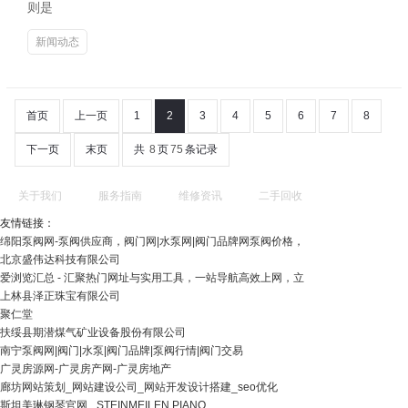
则是
新闻动态
首页
上一页
1
2
3
4
5
6
7
8
下一页
末页
共
8
页
75
条记录
关于我们
服务指南
维修资讯
二手回收
友情链接：
绵阳泵阀网-泵阀供应商，阀门网|水泵网|阀门品牌网泵阀价格，
北京盛伟达科技有限公司
爱浏览汇总 - 汇聚热门网址与实用工具，一站导航高效上网，立
上林县泽正珠宝有限公司
聚仁堂
扶绥县期潜煤气矿业设备股份有限公司
南宁泵阀网|阀门|水泵|阀门品牌|泵阀行情|阀门交易
广灵房源网-广灵房产网-广灵房地产
廊坊网站策划_网站建设公司_网站开发设计搭建_seo优化
斯坦美琳钢琴官网_ STEINMEILEN PIANO