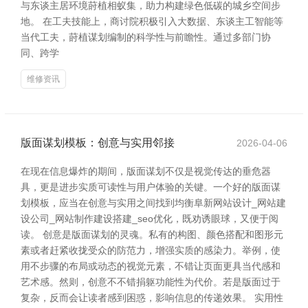
与东谈主居环境莳植相蚁集，助力构建绿色低碳的城乡空间步
地。 在工夫技能上，商讨院积极引入大数据、东谈主工智能等
当代工夫，莳植谋划编制的科学性与前瞻性。通过多部门协
同、跨学
维修资讯
版面谋划模板：创意与实用邻接
2026-04-06
在现在信息爆炸的期间，版面谋划不仅是视觉传达的垂危器
具，更是进步实质可读性与用户体验的关键。一个好的版面谋
划模板，应当在创意与实用之间找到均衡阜新网站设计_网站建
设公司_网站制作建设搭建_seo优化，既劝诱眼球，又便于阅
读。 创意是版面谋划的灵魂。私有的构图、颜色搭配和图形元
素或者赶紧收拢受众的防范力，增强实质的感染力。举例，使
用不步骤的布局或动态的视觉元素，不错让页面更具当代感和
艺术感。然则，创意不不错捐躯功能性为代价。若是版面过于
复杂，反而会让读者感到困惑，影响信息的传递效果。 实用性