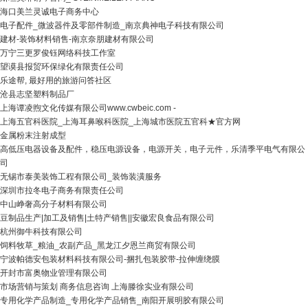
海口美兰灵诚电子商务中心
电子配件_微波器件及零部件制造_南京典神电子科技有限公司
建材-装饰材料销售-南京奈朋建材有限公司
万宁三更罗俊钰网络科技工作室
望谟县报贸环保绿化有限责任公司
乐途帮, 最好用的旅游问答社区
沧县志坚塑料制品厂
上海谭凌煦文化传媒有限公司www.cwbeic.com -
上海五官科医院_上海耳鼻喉科医院_上海城市医院五官科★官方网
金属粉末注射成型
高低压电器设备及配件，稳压电源设备，电源开关，电子元件，乐清季平电气有限公
司
无锡市泰美装饰工程有限公司_装饰装潢服务
深圳市拉冬电子商务有限责任公司
中山峥奢高分子材料有限公司
豆制品生产|加工及销售|土特产销售||安徽宏良食品有限公司
杭州御牛科技有限公司
饲料牧草_粮油_农副产品_黑龙江夕恩兰商贸有限公司
宁波帕德安包装材料科技有限公司-捆扎包装胶带-拉伸缠绕膜
开封市富奥物业管理有限公司
市场营销与策划 商务信息咨询 上海滕徐实业有限公司
专用化学产品制造_专用化学产品销售_南阳开展明胶有限公司