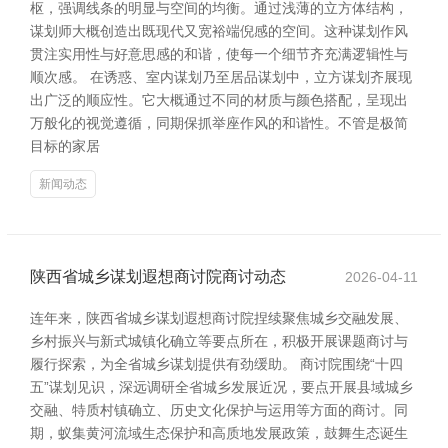
枢，强调线条的明显与空间的均衡。通过浅薄的立方体结构，
谋划师大概创造出既现代又宽裕端倪感的空间。这种谋划作风
贯注实用性与好意思感的和谐，使每一个细节齐充满逻辑性与
顺次感。 在诱惑、室内谋划乃至居品谋划中，立方谋划齐展现
出广泛的顺应性。它大概通过不同的材质与颜色搭配，呈现出
万般化的视觉遵循，同期保抓举座作风的和谐性。不管是极简
目标的家居
新闻动态
陕西省城乡谋划遐想商讨院商讨动态
2026-04-11
连年来，陕西省城乡谋划遐想商讨院捏续聚焦城乡交融发展、
乡村振兴与新式城镇化确立等要点所在，积极开展课题商讨与
履行探索，为全省城乡谋划提供有劲缓助。 商讨院围绕“十四
五”谋划见识，深远调研全省城乡发展近况，要点开展县域城乡
交融、特质村镇确立、历史文化保护与运用等方面的商讨。同
期，蚁集黄河流域生态保护和高质地发展政策，鼓舞生态诞生