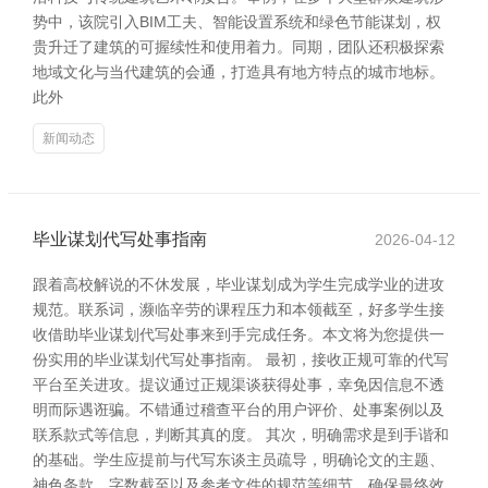
势中，该院引入BIM工夫、智能设置系统和绿色节能谋划，权
贵升迁了建筑的可握续性和使用着力。同期，团队还积极探索
地域文化与当代建筑的会通，打造具有地方特点的城市地标。
此外
新闻动态
毕业谋划代写处事指南
2026-04-12
跟着高校解说的不休发展，毕业谋划成为学生完成学业的进攻
规范。联系词，濒临辛劳的课程压力和本领截至，好多学生接
收借助毕业谋划代写处事来到手完成任务。本文将为您提供一
份实用的毕业谋划代写处事指南。 最初，接收正规可靠的代写
平台至关进攻。提议通过正规渠谈获得处事，幸免因信息不透
明而际遇诳骗。不错通过稽查平台的用户评价、处事案例以及
联系款式等信息，判断其真的度。 其次，明确需求是到手谐和
的基础。学生应提前与代写东谈主员疏导，明确论文的主题、
神色条款、字数截至以及参考文件的规范等细节，确保最终效