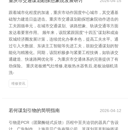
重庆市交通谋划勘探想象院发展研讨
2026-04-15
跟着城市化程度的加速，重庆市动作国度中心城市，其交通基
础智力建造日益进击。重庆市交通谋划勘探想象院动作进击的
工夫因循单元，在城市交通谋划、谈路想象、轨谈交通等方面
发达着要害作用。 频年来，该院紧跟国度“十四五”谋划和成渝
双城经济圈发展计策，连续优化办事本色，提高工夫水平。通
过引入大数据、东谈主工智能等先进工夫，鼓励交通谋划的智
能化与精雅化。同期，该院积极参与紧要工程技俩，如轨谈交
通建造、快速路网优化等，为重庆市交通体系的完善提供了有
劲保险。 重庆老板燃气灶维修,老板热水器售后,老板油烟机清
洗-
维修资讯
若何谋划引物的简明指南
2026-04-12
引物是PCR（团聚酶链式反馈）历程中至关迫切的器具广告设
计、广告制作、上海蕊贝广告有限公司，其谋划平直影响践诺